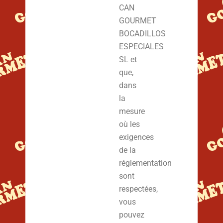
CAN
GOURMET
BOCADILLOS
ESPECIALES
SL et
que,
dans
la
mesure
où les
exigences
de la
réglementation
sont
respectées,
vous
pouvez