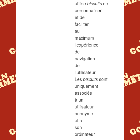
utilise
biscuits
de
personnaliser
et de
faciliter
au
maximum
l'expérience
de
navigation
de
l'utilisateur.
Les
biscuits
sont
uniquement
associés
à un
utilisateur
anonyme
et à
son
ordinateur