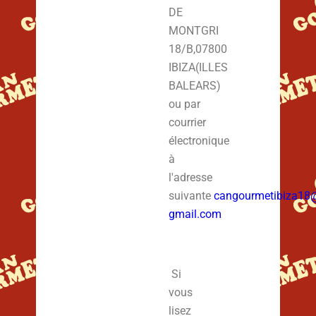
DE
MONTGRI
18/B,07800
IBIZA(ILLES
BALEARS)
ou par
courrier
électronique
à
l'adresse
suivante
cangourmetibiza18
gmail.com
Si
vous
lisez