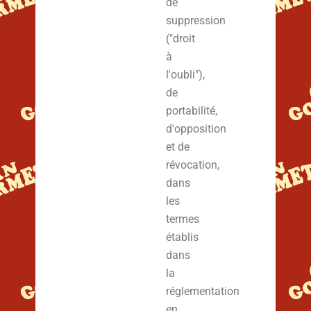
de
suppression
("droit
à
l'oubli"),
de
portabilité,
d'opposition
et de
révocation,
dans
les
termes
établis
dans
la
réglementation
en