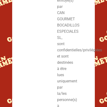
envoyé(s)
par
CAN
GOURMET
BOCADILLOS
ESPECIALES
SL,
sont
confidentielles/privilégiées
et sont
destinées
à être
lues
uniquement
par
la/les
personne(s)
à